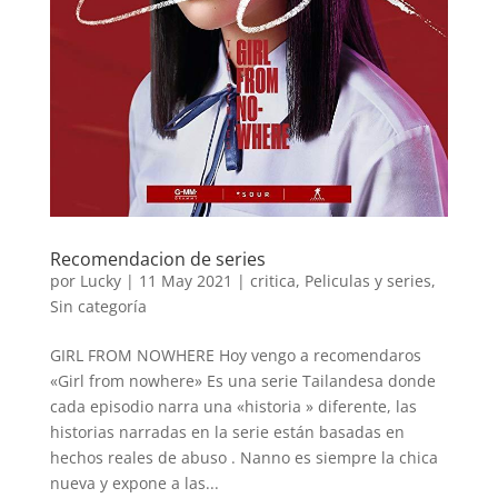
Recomendacion de series
por
Lucky
|
11 May 2021
|
critica
,
Peliculas y series
,
Sin categoría
GIRL FROM NOWHERE Hoy vengo a recomendaros
«Girl from nowhere» Es una serie Tailandesa donde
cada episodio narra una «historia » diferente, las
historias narradas en la serie están basadas en
hechos reales de abuso . Nanno es siempre la chica
nueva y expone a las...