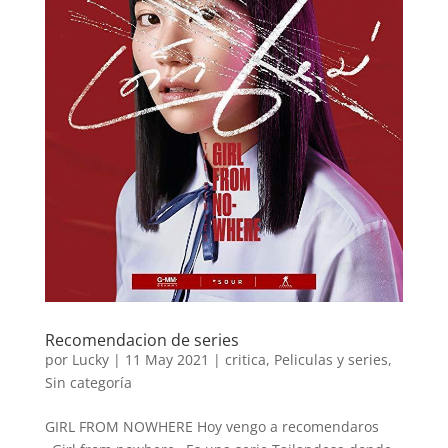
Recomendacion de series
por
Lucky
|
11 May 2021
|
critica
,
Peliculas y series
,
Sin categoría
GIRL FROM NOWHERE Hoy vengo a recomendaros