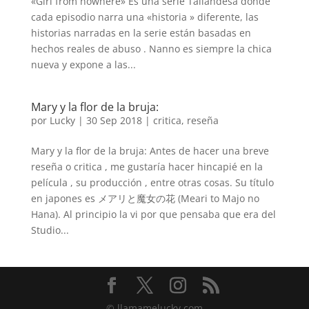
«Girl from nowhere» Es una serie Tailandesa donde
cada episodio narra una «historia » diferente, las
historias narradas en la serie están basadas en
hechos reales de abuso . Nanno es siempre la chica
nueva y expone a las...
Mary y la flor de la bruja:
por
Lucky
|
30 Sep 2018
|
critica
,
reseña
Mary y la flor de la bruja: Antes de hacer una breve
reseña o critica , me gustaría hacer hincapié en la
película , su producción , entre otras cosas. Su título
en japones es メアリと魔女の花 (Meari to Majo no
Hana). Al principio la vi por que pensaba que era del
Studio...
© llamamelucky.com