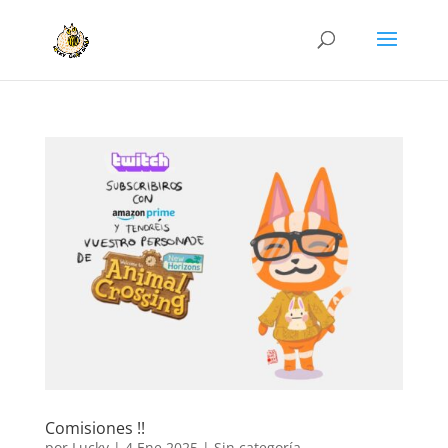
Comisiones !!
por
Lucky
|
4 Ene 2025
|
Sin categoría