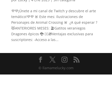
💜💜¡Únete a mi canal de Twitch y descubre el arte
temático!💜💜 🚨 Este mes: Ilustraciones de
Personajes de Animal Crossing 🚨 ¿A qué esperar ?
😻​ANTERIORES MESES: 🏖️​Gatitos veraniegos
Dragones épicos 🐉​ ❤️‍🔥​🎁​Ventajas exclusivas para
suscriptores: -Acceso a las...
© llamamelucky.com