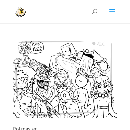
Rol master