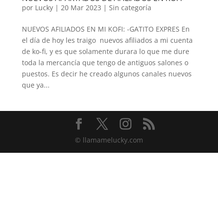
por
Lucky
|
20 Mar 2023
|
Sin categoría
NUEVOS AFILIADOS EN MI KOFI: -GATITO EXPRES En
el día de hoy les traigo nuevos afiliados a mi cuenta
de ko-fi, y es que solamente durara lo que me dure
toda la mercancía que tengo de antiguos salones o
puestos. Es decir he creado algunos canales nuevos
que ya...
© llamamelucky.com